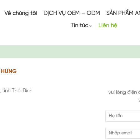
Về chúng tôi
DỊCH VỤ OEM – ODM
SẢN PHẨM A
Tin tức
Liên hệ
I HƯNG
tỉnh Thái Bình
vui lòng điền 