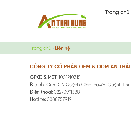
Chuyển
đến
Trang chủ
nội
dung
Trang chủ
•
Liên hệ
CÔNG TY CỔ PHẦN OEM & ODM AN THÁ
GPKD & MST:
1001210315
Địa chỉ:
Cụm CN Quỳnh Giao, huyện Quỳnh Phụ, 
Điện thoại:
02273911388
Hotline:
0888757919