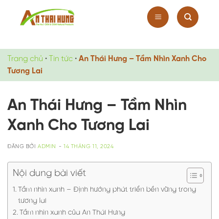
Chuyển
đến
nội
dung
Trang chủ
•
Tin tức
•
An Thái Hưng – Tầm Nhìn Xanh Cho
Tương Lai
An Thái Hưng – Tầm Nhìn
Xanh Cho Tương Lai
ĐĂNG BỞI
ADMIN
-
14 THÁNG 11, 2024
Nội dung bài viết
Tầm nhìn xanh – Định hướng phát triển bền vững trong
tương lai
Tầm nhìn xanh của An Thái Hưng