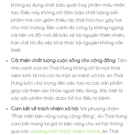
không sử dụng chất bảo quản hay phẩm màu nhân
tạo. Điều này không chỉ đảm bảo chất lượng sản
phẩm mà còn giảm thiểu rác thải hóa học gây hại
cho môi trường. Bên cạnh đó công ty không ngừng
cải tiến và đổi mới để bảo vệ tài nguyên thiên nhiên,
hạn chế tối đa việc khai thác tài nguyên không cần
thiết.
Cải thiện chất lượng cuộc sống cho cộng đồng
: Tầm
nhìn xanh của An Thái Hưng không chỉ là một khái
niệm kinh tế mà còn là một sứ mệnh xã hội. An Thái
Hưng luôn chú trọng đến việc tạo ra các sản phẩm
giúp cải thiện sức khỏe người tiêu dùng, đặc biệt là
các sản phẩm thảo dược hỗ trợ điều trị bệnh.
Cam kết về trách nhiệm xã hội
: Với phương châm
“Phát triển bền vững cùng cộng đồng”, An Thái Hưng
cam kết mang lại giá trị bền vững cho xã hội thông
qua các
chương trình trách nhiệm xã hội
. An Thái