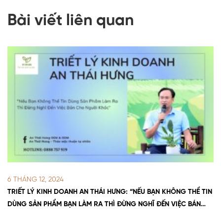
Bài viết liên quan
6 THÁNG 12, 2024
TRIẾT LÝ KINH DOANH AN THÁI HƯNG: “NẾU BẠN KHÔNG THỂ TIN
DÙNG SẢN PHẨM BẠN LÀM RA THÌ ĐỪNG NGHĨ ĐẾN VIỆC BÁN
CHO NGƯỜI KHÁC”