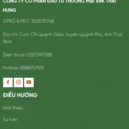
CÔNG TY CỔ PHẦN ĐẦU TƯ THƯƠNG MẠI XNK THÁI
HƯNG
GPKD & MST: 1001015748
Địa chỉ: Cụm CN Quỳnh Giao, huyện Quỳnh Phụ, tỉnh Thái
Bình
Điện thoại: 02273911388
Hotline: 0888757919
ĐIỀU HƯỚNG
Giới thiệu
Sự kiện