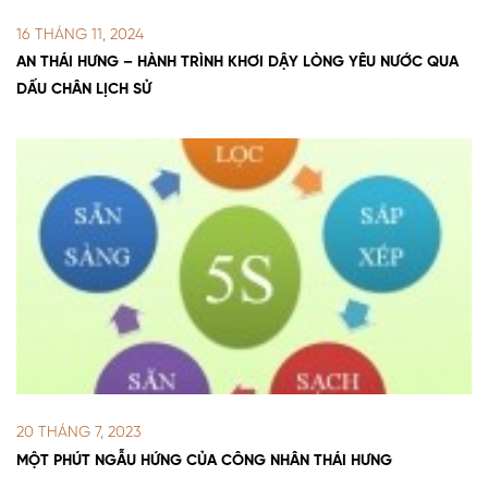
16 THÁNG 11, 2024
AN THÁI HƯNG – HÀNH TRÌNH KHƠI DẬY LÒNG YÊU NƯỚC QUA
DẤU CHÂN LỊCH SỬ
20 THÁNG 7, 2023
MỘT PHÚT NGẪU HỨNG CỦA CÔNG NHÂN THÁI HƯNG