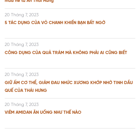
mùa hè từ An Thái Hưng
20 Tháng 7, 2023
5 TÁC DỤNG CỦA VỎ CHANH KHIẾN BẠN BẤT NGỜ
20 Tháng 7, 2023
CÔNG DỤNG CỦA QUẢ TRÁM MÀ KHÔNG PHẢI AI CŨNG BIẾT
20 Tháng 7, 2023
GIỮ ẤM CƠ THỂ, GIẢM ĐAU NHỨC XƯƠNG KHỚP NHỜ TINH DẦU
QUẾ CỦA THÁI HƯNG
20 Tháng 7, 2023
VIÊM AMIDAN ĂN UỐNG NHƯ THẾ NÀO