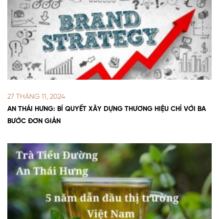
27 THÁNG 11, 2024
AN THÁI HƯNG: BÍ QUYẾT XÂY DỰNG THƯƠNG HIỆU CHỈ VỚI BA
BƯỚC ĐƠN GIẢN