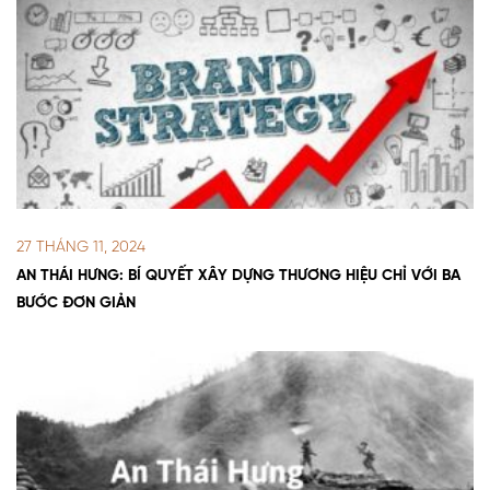
27 THÁNG 11, 2024
AN THÁI HƯNG: BÍ QUYẾT XÂY DỰNG THƯƠNG HIỆU CHỈ VỚI BA
BƯỚC ĐƠN GIẢN