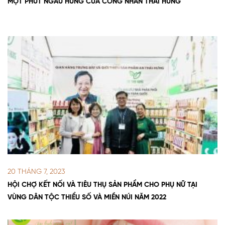
MỘT PHÚT NGẪU HỨNG CỦA CÔNG NHÂN THÁI HƯNG
20 THÁNG 7, 2023
HỘI CHỢ KẾT NỐI VÀ TIÊU THỤ SẢN PHẨM CHO PHỤ NỮ TẠI
VÙNG DÂN TỘC THIỂU SỐ VÀ MIỀN NÚI NĂM 2022