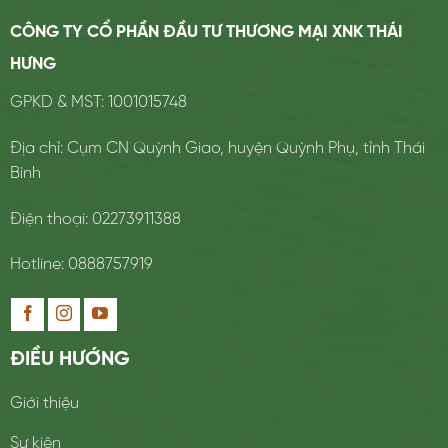
CÔNG TY CỔ PHẦN ĐẦU TƯ THƯƠNG MẠI XNK THÁI
HƯNG
GPKD & MST: 1001015748
Địa chỉ: Cụm CN Quỳnh Giao, huyện Quỳnh Phụ, tỉnh Thái
Bình
Điện thoại: 02273911388
Hotline: 0888757919
ĐIỀU HƯỚNG
Giới thiệu
Sự kiện