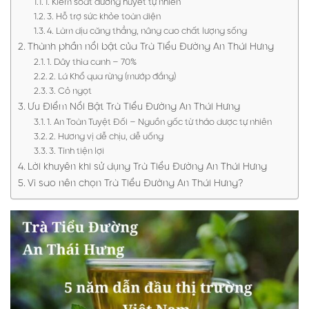
1. Kiểm soát đường huyết tự nhiên
3. Hỗ trợ sức khỏe toàn diện
4. Làm dịu căng thẳng, nâng cao chất lượng sống
Thành phần nổi bật của Trà Tiểu Đường An Thái Hưng
1. Dây thìa canh – 70%
2. Lá Khổ qua rừng (mướp đắng)
3. Cỏ ngọt
Ưu Điểm Nổi Bật Trà Tiểu Đường An Thái Hưng
1. An Toàn Tuyệt Đối – Nguồn gốc từ thảo dược tự nhiên
2. Hương vị dễ chịu, dễ uống
3. Tính tiện lợi
Lời khuyên khi sử dụng Trà Tiểu Đường An Thái Hưng
Vì sao nên chọn Trà Tiểu Đường An Thái Hưng?