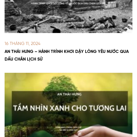
16 THÁNG 11, 2024
AN THÁI HƯNG – HÀNH TRÌNH KHƠI DẬY LÒNG YÊU NƯỚC QUA
DẤU CHÂN LỊCH SỬ