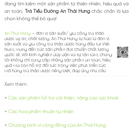
đang tìm kiếm một sản phẩm từ thiên nhiên, hiệu quả và
an toàn,
Trà Tiểu Đường An Thái Hưng
chắc chắn là lựa
chọn không thể bỏ qua!
An Thái Hưng
– đơn vị sản xuất/ gia công trà thảo
dược uy tín, chất lượng. An Thái Hưng tự hào là đơn vị
sản xuất và gia công trà thảo dược hàng đầu tại Việt
Nam, mang đến các sản phẩm đạt chuẩn chất lượng
quốc tế. Với kinh nghiệm dày dặn và sự tận tâm, chúng
tôi không chỉ cung cấp những sản phẩm an toàn, hiệu
quả mà còn hỗ trợ đối tác trong việc phát triển các
mã hàng trà thảo dược riêng biệt, đáp ứng nhu cầu
Xem thêm:
+
Các sản phẩm hỗ trợ cải thiện, nâng cao sức khoẻ
+
Các hoá phẩm thuần tự nhiên
+
Chương trình vì cộng đồng của An Thái Hưng