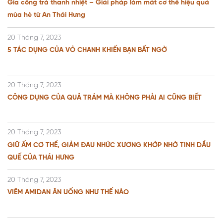
Gia công trà thanh nhiệt – Giải pháp làm mát cơ thể hiệu quả
mùa hè từ An Thái Hưng
20 Tháng 7, 2023
5 TÁC DỤNG CỦA VỎ CHANH KHIẾN BẠN BẤT NGỜ
20 Tháng 7, 2023
CÔNG DỤNG CỦA QUẢ TRÁM MÀ KHÔNG PHẢI AI CŨNG BIẾT
20 Tháng 7, 2023
GIỮ ẤM CƠ THỂ, GIẢM ĐAU NHỨC XƯƠNG KHỚP NHỜ TINH DẦU
QUẾ CỦA THÁI HƯNG
20 Tháng 7, 2023
VIÊM AMIDAN ĂN UỐNG NHƯ THẾ NÀO