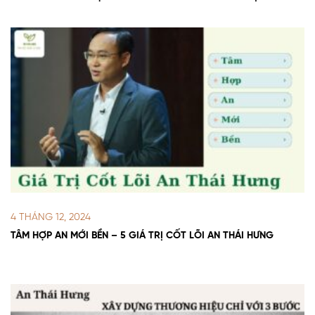
CHO NGƯỜI KHÁC”
4 THÁNG 12, 2024
TÂM HỢP AN MỚI BỀN – 5 GIÁ TRỊ CỐT LÕI AN THÁI HƯNG