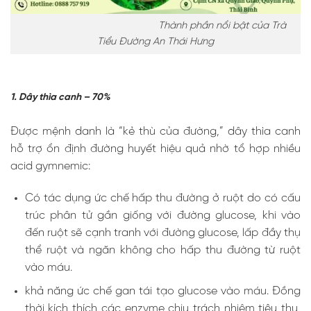
Thành phần nổi bật của Trà
Tiểu Đường An Thái Hưng
1. Dây thìa canh – 70%
Được mệnh danh là “kẻ thù của đường,” dây thìa canh
hỗ trợ ổn định đường huyết hiệu quả nhờ
tổ hợp nhiều
acid gymnemic:
Có tác dụng ức chế hấp thu đường ở ruột do có cấu
trúc phân tử gần giống với đường glucose, khi vào
đến ruột sẽ cạnh tranh với đường glucose, lấp đầy thụ
thể ruột và ngăn không cho hấp thu đường từ ruột
vào máu.
khả năng ức chế gan tái tạo glucose vào máu. Đồng
thời kích thích các enzyme chịu trách nhiệm tiêu thụ,