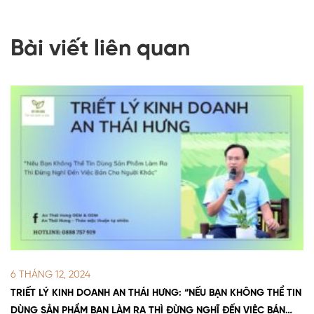
Bài viết liên quan
6 THÁNG 12, 2024
TRIẾT LÝ KINH DOANH AN THÁI HƯNG: “NẾU BẠN KHÔNG THỂ TIN
DÙNG SẢN PHẨM BẠN LÀM RA THÌ ĐỪNG NGHĨ ĐẾN VIỆC BÁN